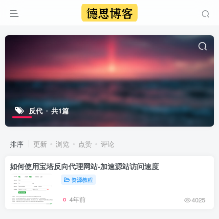
反代
共1篇
排序
更新
浏览
点赞
评论
如何使用宝塔反向代理网站-加速源站访问速度
资源教程
4年前
4025