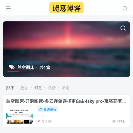
兰空图床
共1篇
排序
更新
浏览
点赞
评论
兰空图床-开源图床-多云存储选择更自由-lsky pro-宝塔部署兰空图床傻瓜教程
资源教程
3年前
4788